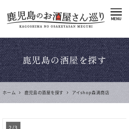
MENU
鹿児島のお酒屋さん巡り |
鹿児島県酒販協同組合連合
鹿児島の酒屋を探す
会 公式サイト
ホーム
鹿児島の酒屋を探す
アイshop森満商店
2/3