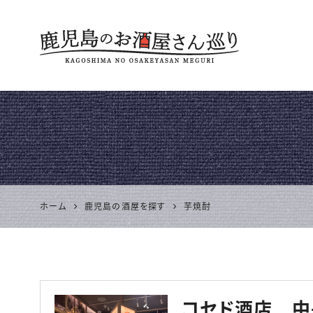
鹿児島のお酒屋さん
巡り | 鹿児島県酒販
協同組合連合会 公
式サイト
ホーム
鹿児島の酒屋を探す
芋焼酎
コセド酒店 中