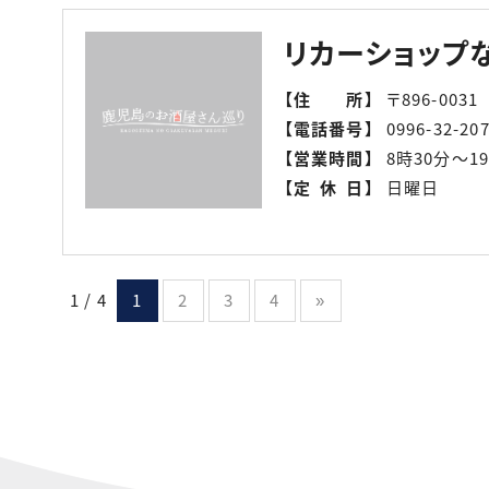
リカーショップ
【
住所
】
〒896-00
【
電話番号
】
0996-32-20
【
営業時間
】
8時30分～1
【
定休日
】
日曜日
1 / 4
1
2
3
4
»