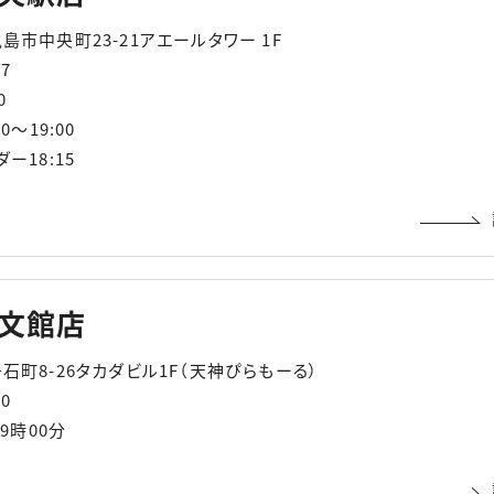
市中央町23-21アエールタワー 1F
07
0
0～19:00
ー18:15
文館店
石町8-26タカダビル1F（天神ぴらもーる）
10
19時00分