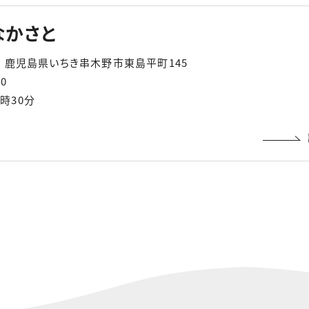
なかさと
31 鹿児島県いちき串木野市東島平町145
70
9時30分