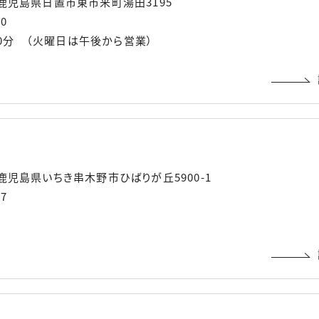
01 鹿児島県日置市東市来町湯田3195
50
30分 （火曜日は午後から営業）
28 鹿児島県いちき串木野市ひばりが丘5900-1
97