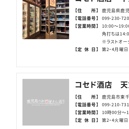
【
住所
】
鹿児島県鹿児島
【
電話番号
】
099-230-72
【
営業時間
】
10:00～19:0
角打ちは14:0
※ラストオーダ
【
定休日
】
第2・4月曜日
コセド酒店 天
【
住所
】
鹿児島市東千
【
電話番号
】
099-210-73
【
営業時間
】
10時00分〜
【
定休日
】
第2・4火曜日