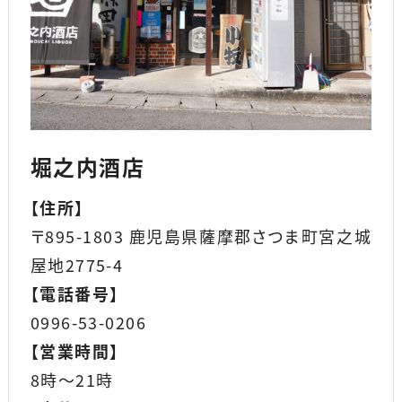
堀之内酒店
【
住所
】
〒895-1803 鹿児島県薩摩郡さつま町宮之城
屋地2775-4
【
電話番号
】
0996-53-0206
【
営業時間
】
8時～21時