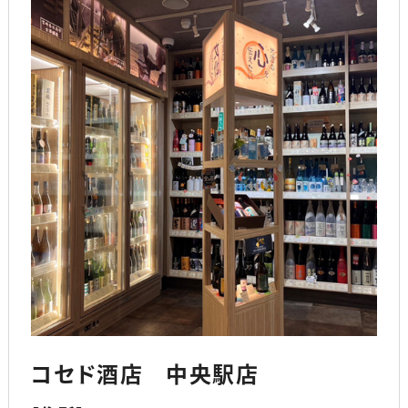
コセド酒店 中央駅店