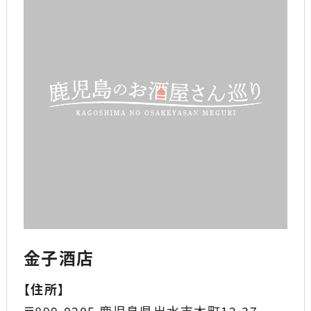
金子酒店
【
住所
】